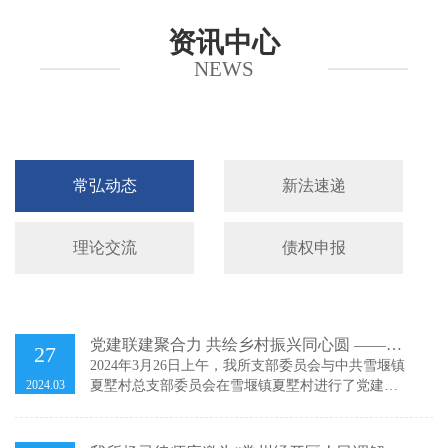
资讯中心
NEWS
常弘动态
新法速递
理论交流
债权申报
党建联建聚合力 共绘乡村振兴同心圆 ——记
27
常弘党支部与中共雪堰镇夏墅村总支部联建
2024年3月26日上午，我所支部委员会与中共雪堰镇
2024.03
夏墅村总支部委员会在雪堰镇夏墅村进行了党建联
签约活动
建签约暨授牌仪式，我所成为夏墅村“微墅力量”党
建品牌结对联建单位之一，为夏墅村全面推进乡村
振兴，助推夏墅村经济社会高质量发展工作提供“常