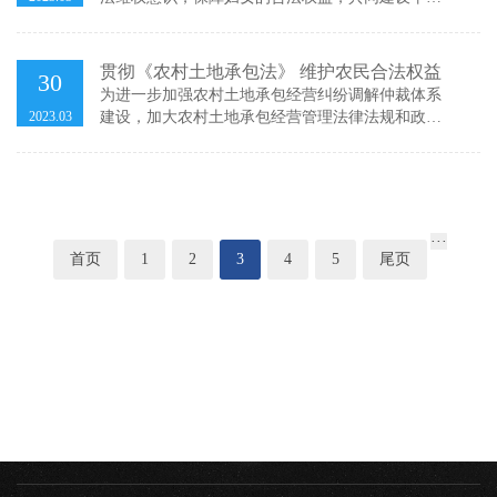
和谐的社会氛围。2023年3月8日上午，武进区嘉泽
镇司法所联合嘉泽镇妇联在嘉泽新时代文明实践所
开展知识讲座，江苏常弘律师事务所金丽艳律师受
贯彻《农村土地承包法》 维护农民合法权益
30
邀为大家宣讲2023年1月1日修订施行的《妇女权益
为进一步加强农村土地承包经营纠纷调解仲裁体系
保障法》。嘉泽镇各村（社区）妇女代表
2023.03
建设，加大农村土地承包经营管理法律法规和政策
宣传力度，切实保障农户土地承包权益。2023年3月
22日，江苏常弘律师事务所金丽艳律师应嘉泽司法
所邀请，为嘉泽镇各村委、社区的调解主任及一线
调解人员开展了农村土地承包经营相关知识的法律
讲座。 金
···
首页
1
2
3
4
5
尾页