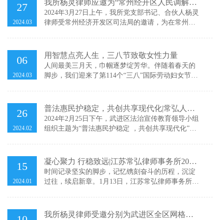
我所杨灵律师应邀为“常州经开区人民调解
27
弘律动”党建品牌力量。在签约和授牌仪式上，各方
员、‘法律明白人’、网格员业务培训班”做法
2024年3月27日上午，我所党支部书记、合伙人杨灵
达成了党建联建共识：未来将以“
2024.03
律师受常州经济开发区司法局的邀请，为在常州乡
律专题讲座
村振兴学院开办的“人民调解员、‘法律明白人’、网
格员业务培训班”做题为《解析婚姻家事法律 智建温
馨小家》的专题讲座。杨灵律师用一个个具有代表
用智慧点亮人生，三八节致敬女性力量
06
性的经典家事纠纷案例，生动地向在座的各位培训
人间最美三月天，巾帼逐梦绽芳华。伴随着春天的
人员阐述了《民法典》中关于婚
2024.03
脚步，我们迎来了第114个“三八”国际劳动妇女节。
2024年3月5日下午，常州市武进区嘉泽村委组织开
展了专门针对女性群体的普法宣传讲座，我所金丽
艳律师受邀为与会群众普及了民法典婚姻家庭编相
普法惠民护稳定，共创共享现代化|常弘人普
26
关的法律知识。 本次活动主要分为三个流程，嘉泽
法宣传进行时
2024年2月25日下午，武进区法治宣传教育领导小组
村主任首
2024.02
组织主题为“普法惠民护稳定 ，共创共享现代化”活
动在淹城春秋乐园开展，我所金丽艳、王珊律师受
邀参与了本次活动。 本次活动包含法治宣传活动、
法律咨询服务和法治文化作品展览三部分。律师现
凝心聚力 行稳致远|江苏常弘律师事务所2023
15
场通过有奖问答的形
年终总结暨表彰大会圆满举行
时间记录坚实的脚步，记忆镌刻奋斗的历程，沉淀
2024.01
过往，续启新章。1月13日，江苏常弘律师事务所
2023年度年终总结会议在所会议室圆满举行。全体
律师齐聚一堂，回首过去，立足今日，展望未来。
优秀律师表彰会议伊始， 曹斌和欧俊杰两位律师在
我所杨灵律师受邀分别为武进区全区网格员
10