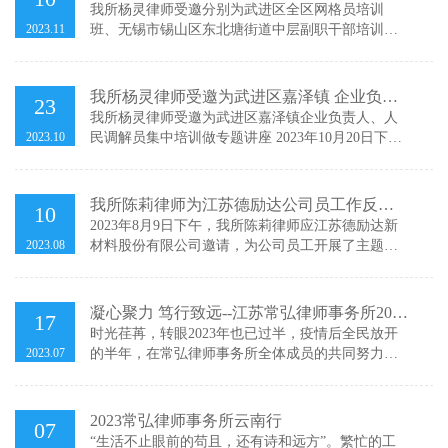
全年工作中表现突出，进步明显，分别获得本所
培训班、 无锡市锡山区东北塘街道中层副职
我所杨灵律师受邀分别为武进区全区网格员培训
2023年度"最快进步奖&q
2023.11
班、无锡市锡山区东北塘街道中层副职干部培训班
干部培训班学员做专题法治讲座
学员做专题法治讲座我所杨灵律师受邀分别于2023
年10月27日下午，2023年11月9日下午，为武进区全
区网格员培训班和无锡市锡山区东北塘街道中层副
我所杨灵律师受邀为武进区嘉泽镇 企业负责
23
职干部培训班在嬉戏谷品悦度假酒店、无锡市红豆
人、人民调解员集中培训做专题讲座
我所杨灵律师受邀为武进区嘉泽镇企业负责人、人
杉山庄进行了主题为《如何做
2023.10
民调解员集中培训做专题讲座 2023年10月20日下
午，武进区礼嘉镇关于开展规范企业劳动用工法律
法规专题培训在嘉泽镇人民政府会议室开展。此次
培训会由嘉泽镇行政审批局、嘉泽镇司法所组织进
我所陈莉律师为江苏德励达公司员工作反诈
10
行，我所杨灵律师受邀为参加培训人员做了专题为
主题宣讲
2023年8月9日下午，我所陈莉律师应江苏德励达新
《企业劳动用
2023.08
材料股份有限公司邀请，为公司员工开展了主题为
防范电信网络诈骗的宣讲活动。本次宣讲活动围绕
电信网络诈骗的内涵、特点、主要手法、关联犯罪
以及预防手段展开，陈律师通过呈现数据报告并结
凝心聚力 笃行致远--江苏常弘律师事务所2023
17
合真实案例，直观地表达出电信网络诈骗手段的多
年中工作总结会议圆满召开
时光荏苒，转眼2023年也已过半，疫情后全民放开
样性及危害
2023.07
的半年，在常弘律师事务所全体成员的共同努力
下，为上半年的工作划上了圆满的句号。为了更好
地做好全面总结与分享交流，7月15日上午，常弘律
师事务所2023年度年中总结会于上午九点在风景秀
2023常弘律师事务所云南行
07
丽的龙凤谷会议室顺利召开，会议由龚雷主任主
“生活不止眼前的苟且，还有诗和远方”。繁忙的工