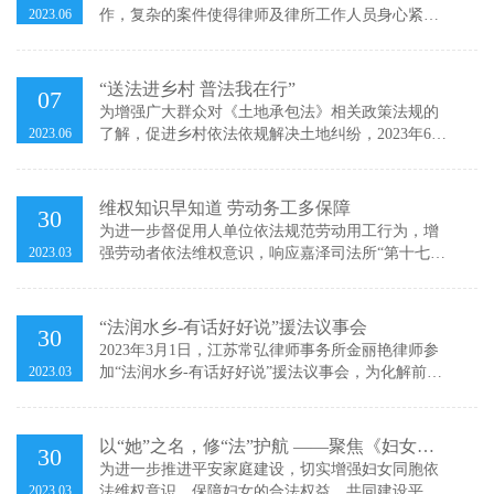
持，律所合伙
2023.06
作，复杂的案件使得律师及律所工作人员身心紧
绷。小满将至，在“物至于此小得盈满”的日子里，
我所组织全体律师及家属开展一年一度为期6天5夜
的旅游活动，本次活动不仅是为了营造积极向上的
“送法进乡村 普法我在行”
07
文化氛围和良好的团队氛围，更希望律师们
为增强广大群众对《土地承包法》相关政策法规的
2023.06
了解，促进乡村依法依规解决土地纠纷，2023年6月
3日上午，常州市武进区嘉泽镇朝东村委邀请我所金
丽艳律师进行《土地承包法》专题普法讲座，会议
由朝东村委党总书记王钧主持，嘉泽镇政府党委委
维权知识早知道 劳动务工多保障
30
员夏茂珍、政法和社会综合治理局副局长顾新洲列
为进一步督促用人单位依法规范劳动用工行为，增
席，朝东村委各
2023.03
强劳动者依法维权意识，响应嘉泽司法所“第十七届
农民学法活动周”主题精神，2023年2月江苏常弘律
师事务所金丽艳律师以保障劳动者合法权益为切入
点，为在嘉泽务工的农民工兄弟们送上了一节丰富
“法润水乡-有话好好说”援法议事会
30
生动的法治宣讲课。针对农民工外出可能遇到的法
2023年3月1日，江苏常弘律师事务所金丽艳律师参
律维权问题梳理解答，同时普及常见工
2023.03
加“法润水乡-有话好好说”援法议事会，为化解前黄
镇杨桥村委村民闵某与顾某之间的矛盾，杨桥村委
会组织了本次议事会，前黄司法局、前黄派出所参
与议事会调解工作。秉持“民事民提、民事民察、民
以“她”之名，修“法”护航 ——聚焦《妇女权
30
事民商、民事民决、民事民办、民事民管、民事民
益保障法》新亮点
为进一步推进平安家庭建设，切实增强妇女同胞依
督”的理念，将社会矛盾纠纷化解在
2023.03
法维权意识，保障妇女的合法权益，共同建设平安