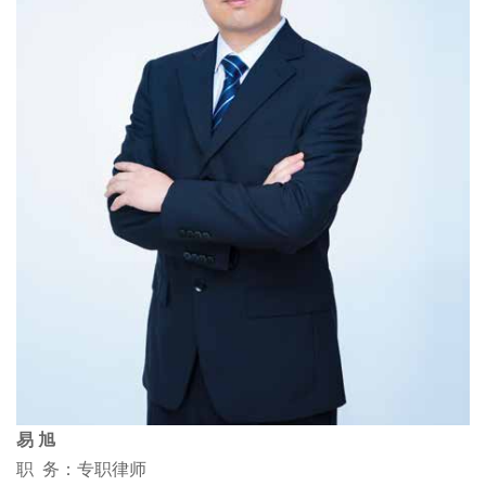
易 旭
职 务：专职律师