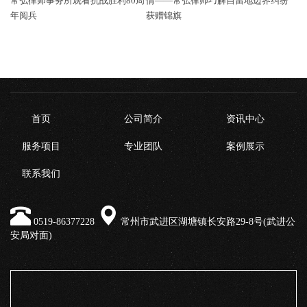
常弘律师事务所观看抗战胜利80周
情——常弘律师巧解自留地边界纠纷
年阅兵
获赠锦旗
首页
公司简介
资讯中心
服务项目
专业团队
案例展示
联系我们
0519-86377228
常州市武进区湖塘镇长安路29-8号(武进公
安局对面)