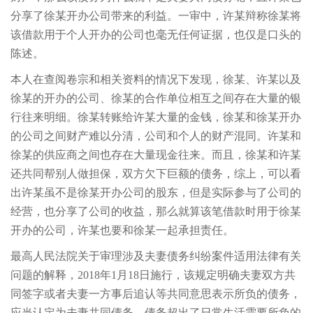
分享了徐某开办公司带来的利益。一审中，许某辩称徐某将
该借款用于个人开办的公司也毫无任何证据，也仅是口头的
陈述。
本人在查阅卷宗和相关资料的情况下发现，徐某、许某以及
徐某的开办的公司、徐某的合作单位相互之间存在大量的银
行往来明细。徐某转账给许某大量的金钱，徐某和徐某开办
的公司之间财产难以分清，公司和个人的财产混同。许某和
徐某的供应商之间也存在大量现金往来。而且，徐某和许某
还共同帮别人做担保，双方欠下巨额的债务，综上，可以看
出许某虽不是徐某开办公司的股东，但是实际参与了公司的
经营，也分享了公司的收益，那么就算该笔借款时用于徐某
开办的公司，许某也要和徐某一起承担责任。
最高人民法院关于审理涉及夫妻债务纠纷案件适用法律有关
问题的解释，2018年1月18日施行，该规定明确夫妻双方共
同签字或者夫妻一方事后追认等共同意思表示所负的债务，
应当认定为夫妻共同债务。债务超出了日常生活需要所负的